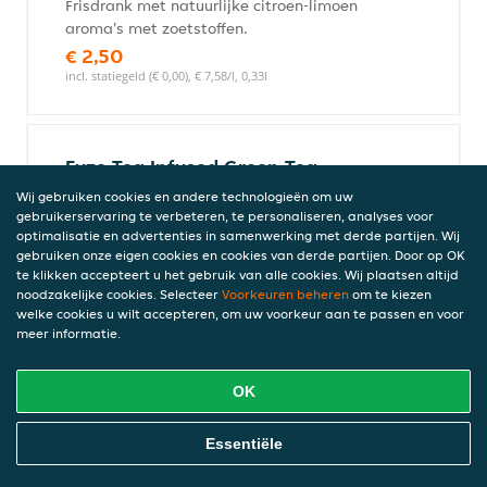
Frisdrank met natuurlijke citroen-limoen
aroma's met zoetstoffen.
€ 2,50
incl. statiegeld (€ 0,00), € 7,58/l, 0,33l
Fuze Tea Infused Green Tea
Frisdrank 400 ml
Wij gebruiken cookies en andere technologieën om uw
Frisdrank op basis van getrokken groene
gebruikerservaring te verbeteren, te personaliseren, analyses voor
optimalisatie en advertenties in samenwerking met derde partijen. Wij
thee, met citrussmaak, met suiker en
gebruiken onze eigen cookies en cookies van derde partijen. Door op OK
zoetstof.
te klikken accepteert u het gebruik van alle cookies. Wij plaatsen altijd
€ 3,30
noodzakelijke cookies. Selecteer
Voorkeuren beheren
om te kiezen
incl. statiegeld (€ 0,00), € 8,25/l, 0,4l
welke cookies u wilt accepteren, om uw voorkeur aan te passen en voor
meer informatie.
OK
Coca-Cola Energy
€ 2,75
Online Eten Bestellen
Essentiële
Bevat caffeine (9,6 mg/100 ml), incl. statiegeld (€ 0,00)