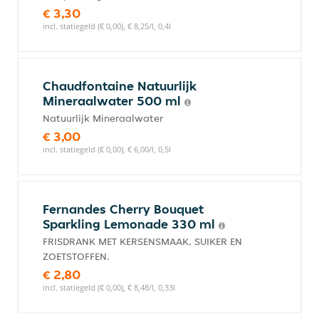
€ 3,30
incl. statiegeld (€ 0,00), € 8,25/l, 0,4l
Chaudfontaine Natuurlijk
Mineraalwater 500 ml
Natuurlijk Mineraalwater
€ 3,00
incl. statiegeld (€ 0,00), € 6,00/l, 0,5l
Fernandes Cherry Bouquet
Sparkling Lemonade 330 ml
FRISDRANK MET KERSENSMAAK, SUIKER EN
ZOETSTOFFEN.
€ 2,80
incl. statiegeld (€ 0,00), € 8,48/l, 0,33l