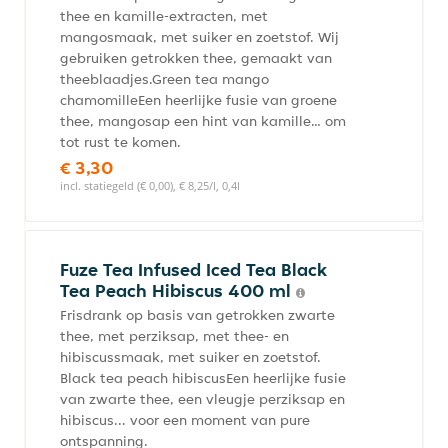
thee en kamille-extracten, met
mangosmaak, met suiker en zoetstof. Wij
gebruiken getrokken thee, gemaakt van
theeblaadjes.Green tea mango
chamomilleEen heerlijke fusie van groene
thee, mangosap een hint van kamille… om
tot rust te komen.
€ 3,30
incl. statiegeld (€ 0,00), € 8,25/l, 0,4l
Fuze Tea Infused Iced Tea Black
Tea Peach Hibiscus 400 ml
Frisdrank op basis van getrokken zwarte
thee, met perziksap, met thee- en
hibiscussmaak, met suiker en zoetstof.
Black tea peach hibiscusEen heerlijke fusie
van zwarte thee, een vleugje perziksap en
hibiscus... voor een moment van pure
ontspanning.