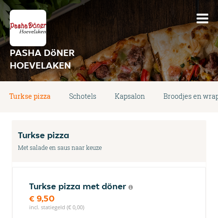
PASHA DöNER
HOEVELAKEN
Turkse pizza
Schotels
Kapsalon
Broodjes en wra
Turkse pizza
Met salade en saus naar keuze
Turkse pizza met döner
€ 9,50
incl. statiegeld (€ 0,00)