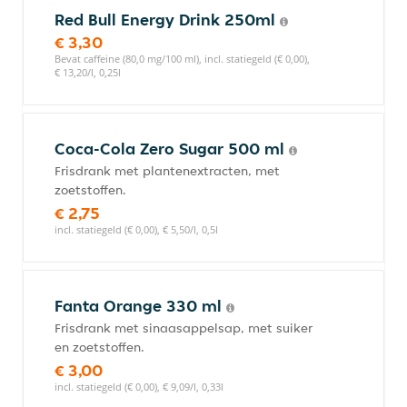
Red Bull Energy Drink 250ml
€ 3,30
Bevat caffeine (80,0 mg/100 ml), incl. statiegeld (€ 0,00),
€ 13,20/l, 0,25l
Coca-Cola Zero Sugar 500 ml
Frisdrank met plantenextracten, met
zoetstoffen.
€ 2,75
incl. statiegeld (€ 0,00), € 5,50/l, 0,5l
Fanta Orange 330 ml
Frisdrank met sinaasappelsap, met suiker
en zoetstoffen.
€ 3,00
incl. statiegeld (€ 0,00), € 9,09/l, 0,33l