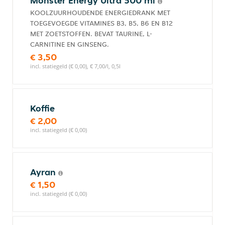
Monster Energy Ultra 500 ml
KOOLZUURHOUDENDE ENERGIEDRANK MET
TOEGEVOEGDE VITAMINES B3, B5, B6 EN B12
MET ZOETSTOFFEN. BEVAT TAURINE, L-
CARNITINE EN GINSENG.
€ 3,50
incl. statiegeld (€ 0,00), € 7,00/l, 0,5l
Koffie
€ 2,00
incl. statiegeld (€ 0,00)
Ayran
€ 1,50
incl. statiegeld (€ 0,00)